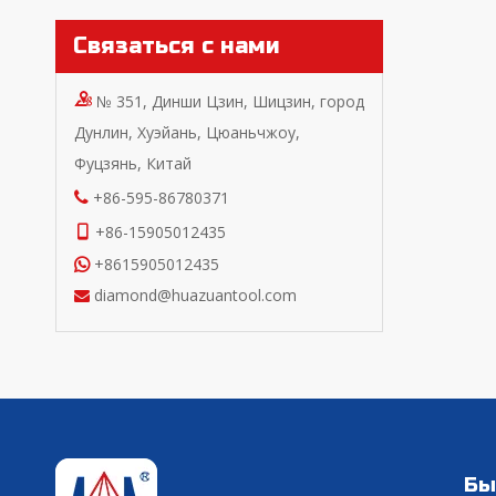
Связаться с нами
№ 351, Динши Цзин, Шицзин, город
Дунлин, Хуэйань, Цюаньчжоу,
Фуцзянь, Китай
+86-595-86780371

+86-15905012435

+8615905012435

diamond@huazuantool.com

Бы